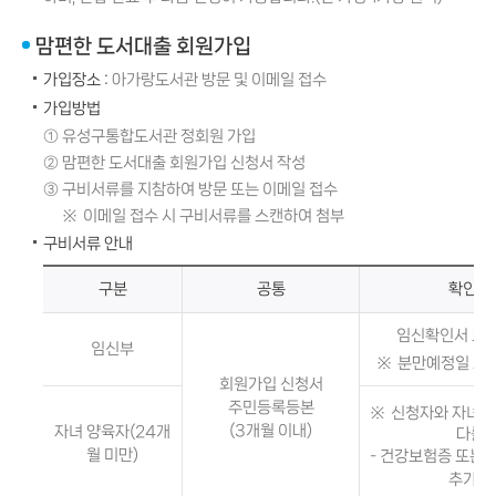
맘편한 도서대출 회원가입
가입장소 :
아가랑도서관 방문 및 이메일 접수
가입방법
유성구통합도서관 정회원 가입
맘편한 도서대출 회원가입 신청서 작성
구비서류를 지참하여 방문 또는 이메일 접수
이메일 접수 시 구비서류를 스캔하여 첨부
구비서류 안내
구분
공통
확인 
임신확인서 또
임신부
분만예정일 표기
회원가입 신청서
주민등록등본
신청자와 자녀가
(3개월 이내)
자녀 양육자(24개
다를 
월 미만)
- 건강보험증 또는
추가 