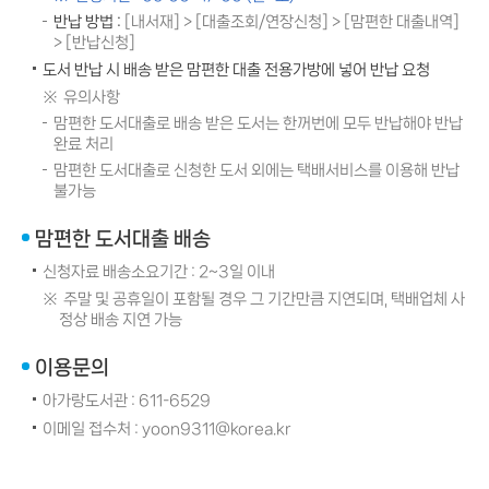
반납 방법 :
[내서재] > [대출조회/연장신청] > [맘편한 대출내역]
> [반납신청]
도서 반납 시 배송 받은 맘편한 대출 전용가방에 넣어 반납 요청
유의사항
맘편한 도서대출로 배송 받은 도서는 한꺼번에 모두 반납해야 반납
완료 처리
맘편한 도서대출로 신청한 도서 외에는 택배서비스를 이용해 반납
불가능
맘편한 도서대출 배송
신청자료 배송소요기간 : 2~3일 이내
주말 및 공휴일이 포함될 경우 그 기간만큼 지연되며, 택배업체 사
정상 배송 지연 가능
이용문의
아가랑도서관 : 611-6529
이메일 접수처 : yoon9311@korea.kr