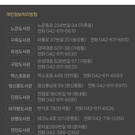
개인정보처리방침
노은동로 234번길 34 (지족동)
노은도서관
전화 042-611-6610
와룡로 37번길 20 (송강동)
전화 042-611-6510
구즉도서관
대덕대로 507-38 (가정동)
유성도서관
전화 042-611-6530
유성대로 626번길 57 (구암동)
구암도서관
전화 042-611-6630
엑스포로 448 (전민동)
전화 042-611-6583
엑스포분관
원신흥남로 59 (원신흥동)
전화 042-611-6970
원신흥도서관
진잠로 160번길 19 (원내동)
진잠도서관
전화 042-611-6590
반석로 78(반석동)
전화 042-611-6526
아가랑도서관
테크노4로 131 (관평동)
전화 042-716-0350
관평도서관
문지로299번길 18 (문지동)
전민도서관
전화 042-389-0350