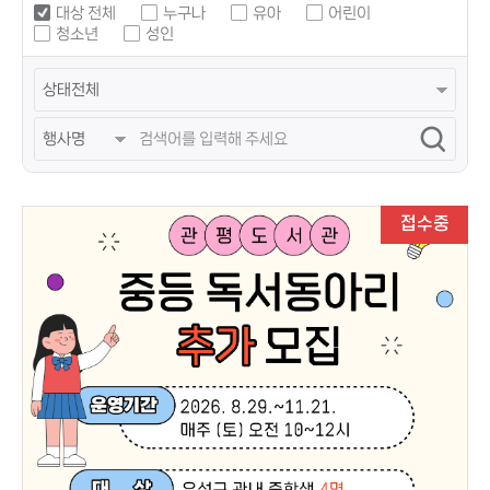
대상 전체
누구나
유아
어린이
청소년
성인
접수중