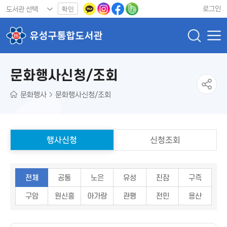
로그인
확인
문화행사신청/조회
문화행사
문화행사신청/조회
행사신청
신청조회
전체
공통
노은
유성
진잠
구즉
구암
원신흥
아가랑
관평
전민
용산