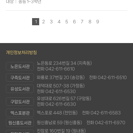
대상
중등 1~3학년
1
2
3
4
5
6
7
8
9
개인정보처리방침
노은동로 234번길 34 (지족동)
노은도서관
전화 042-611-6610
와룡로 37번길 20 (송강동)
전화 042-611-6510
구즉도서관
대덕대로 507-38 (가정동)
유성도서관
전화 042-611-6530
유성대로 626번길 57 (구암동)
구암도서관
전화 042-611-6630
엑스포로 448 (전민동)
전화 042-611-6583
엑스포분관
원신흥남로 59 (원신흥동)
전화 042-611-6970
원신흥도서관
진잠로 160번길 19 (원내동)