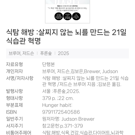
식탐 해방 :살찌지 않는 뇌를 만드는 21일
식습관 혁명
브루어, 저드슨
푸른숲
2025
자료유형
단행본
개인저자
브루어, 저드슨
,
김보은
,
Brewer, Judson
서명/저자사항
식탐 해방 :살찌지 않는 뇌를 만드는 21일 식습
관 혁명 /저드슨 브루어 지음 ;김보은 옮김.
발행사항
서울 :푸른숲,2025.
형태사항
379 p. ;22 cm.
부분표제
Hunger habit:
ISBN
9791172540586
일반주기
원저자명: Judson Brewer
서지주기
참고문헌:p.371-379
비통어주제어
식탐
,
해방
,
식욕
,
건강
,
식습관
,
다이어트
,
뇌과학