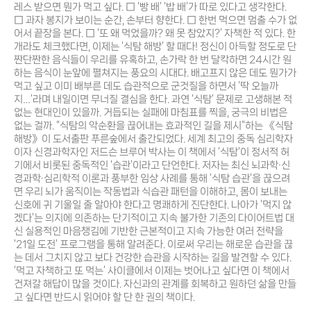
레스 받으면 뭔가 먹고 싶다. □ ‘빵 배’ ‘밥 배’가 따로 있다고 생각한다.
□ 과자 봉지가 보이는 순간, 손부터 향한다. □ 한번 먹으면 멈출 수가 없
어서 끝장을 본다. □ ‘또 왜 먹었을까? 왜 못 참았지?’ 자책한 적 있다. 한
개라도 체크했다면, 이제는 ‘식탐 해방’ 할 때다! 정신이 아득할 정도로 단
짠단짠한 음식들이 우리를 유혹하고, 손가락 한 번 달칵하면 24시간 원
하는 음식이 눈앞에 펼쳐지는 풍요의 시대다. 배고프지 않은 데도 뭔가가
먹고 싶고 이미 배부른 데도 습관적으로 군것질을 하면서 ‘딱 오늘까
지…’라며 내일이면 무너질 결심을 한다. 과연 ‘식탐’ 문제로 고생해본 적
없는 현대인이 있을까. 거듭되는 실패에 마침표를 찍을, 궁극의 비법은
없는 걸까. “식탐의 악순환을 끊어내는 효과적인 길을 제시”하는 《식탐
해방》이 도서출판 푸른숲에서 출간되었다. 세계 최고의 중독 심리학자
이자 신경과학자인 저드슨 브루어 박사는 이 책에서 ‘식탐’이 정서적 허
기에서 비롯된 중독적인 ‘습관’이라고 단언한다. 저자는 최신 뇌과학·신
경과학·심리학적 이론과 풍부한 임상 사례를 통해 ‘식탐 습관’을 끊으려
면 우리 뇌가 움직이는 작동법과 식습관 패턴을 이해하고, 몸이 보내는
신호에 귀 기울일 줄 알아야 한다고 명쾌하게 진단한다. 나아가 ‘먹지 않
겠다’는 의지에 의존하는 단기적이고 지속 불가한 기존의 다이어트법 대
신 실용적인 마음챙김에 기반한 근본적이고 지속 가능한 여러 전략을
‘21일 도전’ 프로그램을 통해 알려준다. 이로써 우리는 해로운 습관을 끊
는 데서 그치지 않고 보다 건강한 습관을 시작하는 길을 발견할 수 있다.
‘먹고 자책하고 또 먹는’ 사이클에서 이제는 벗어나고 싶다면 이 책에서
건져갈 해답이 많을 것이다. 자신과의 관계를 회복하고 원하던 삶을 만들
고 싶다면 반드시 읽어야 할 단 한 권의 책이다.