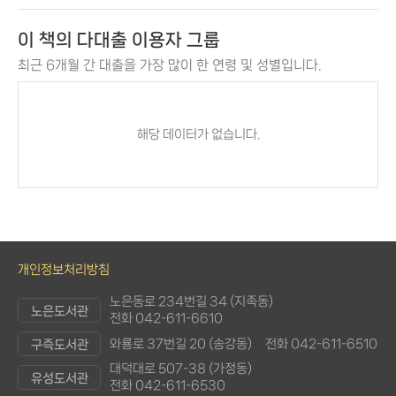
이 책의 다대출 이용자 그룹
최근 6개월 간 대출을 가장 많이 한 연령 및 성별입니다.
해당 데이터가 없습니다.
개인정보처리방침
노은동로 234번길 34 (지족동)
노은도서관
전화 042-611-6610
와룡로 37번길 20 (송강동)
전화 042-611-6510
구즉도서관
대덕대로 507-38 (가정동)
유성도서관
전화 042-611-6530