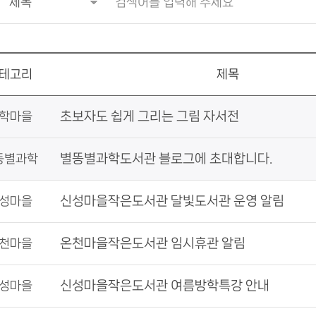
테고리
제목
초보자도 쉽게 그리는 그림 자서전
학마을
별똥별과학도서관 블로그에 초대합니다.
똥별과학
신성마을작은도서관 달빛도서관 운영 알림
성마을
온천마을작은도서관 임시휴관 알림
천마을
신성마을작은도서관 여름방학특강 안내
성마을