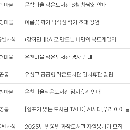
문학마을 작은도서관 6월 차담회 안내
학마을
이름꽃 화가 박석신 작가 초대 강연
강마을
(강좌안내)AI로 만드는 나만의 북트레일러
똥별과학
온천마을 작은도서관 행사 안내
천마을
유성구 공공형 작은도서관 임시휴관 알림
공통
온천마을작은도서관 임시휴관 안내
천마을
공통
2025년 별똥별 과학도서관 자원봉사자 모집
똥별과학