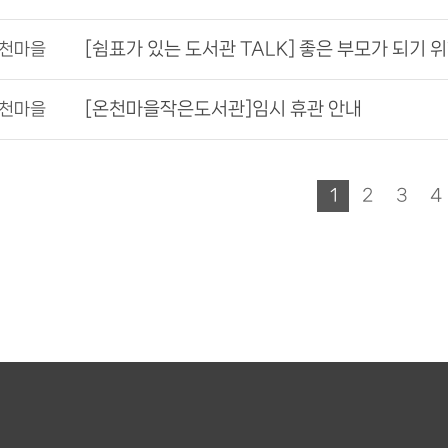
천마을
[온천마을작은도서관]임시 휴관 안내
천마을
1
2
3
4