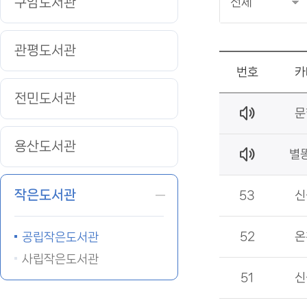
구암도서관
관평도서관
번호
카
전민도서관
문
용산도서관
별
작은도서관
53
신
52
온
공립작은도서관
사립작은도서관
51
신