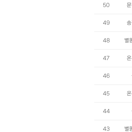
50
문
49
송
48
별
47
온
46
45
온
44
43
별