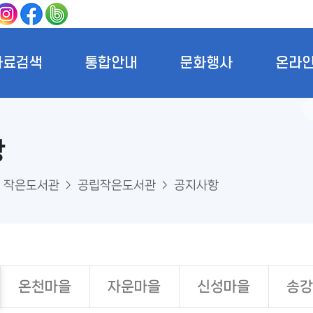
자료검색
통합안내
문화행사
온라
항
작은도서관
공립작은도서관
공지사항
온천마을
자운마을
신성마을
송강