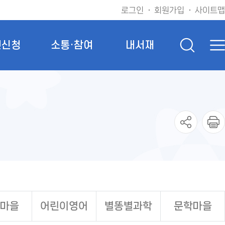
로그인
회원가입
사이트맵
인신청
소통·참여
내서재
마을
어린이영어
별똥별과학
문학마을