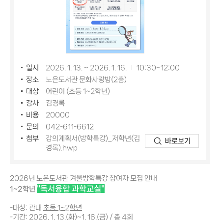
일시
2026. 1. 13. ~ 2026. 1. 16.
10:30~12:00
장소
노은도서관 문화사랑방(2층)
대상
어린이 (초등 1~2학년)
강사
김경록
비용
20000
문의
042-611-6612
첨부
강의계획서(방학특강)_저학년(김
바로보기
경록).hwp
2026년 노은도서관 겨울방학특강 참여자 모집 안내
"독서융합 과학교실"
1~2학년
-대상: 관내
초등 1~2학년
-기간: 2026. 1. 13.(화)~1. 16.(금) / 총 4회