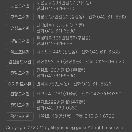
노은동로 234번길 34 (지족동)
노은도서관
전화 042-611-6610
와룡로 37번길 20 (송강동)
전화 042-611-6510
구즉도서관
대덕대로 507-38 (가정동)
유성도서관
전화 042-611-6530
유성대로 626번길 57 (구암동)
구암도서관
전화 042-611-6630
엑스포로 448 (전민동)
전화 042-611-6583
엑스포분관
원신흥남로 59 (원신흥동)
전화 042-611-6970
원신흥도서관
진잠로 160번길 19 (원내동)
진잠도서관
전화 042-611-6590
반석로 78(반석동)
전화 042-611-6526
아가랑도서관
테크노4로 131 (관평동)
전화 042-716-0350
관평도서관
문지로299번길 18 (문지동)
전민도서관
전화 042-389-0350
배울1로 118(용산동)
전화 042-611-6793
용산도서관
Copyright ⓒ 2024 by
lib.yuseong.go.kr
All right reserved.